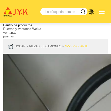
Centro de productos
Puertas y ventanas Weika
ventanas
puertas
HOGAR
PIEZAS DE CAMIONES
N-500-VOLANTE