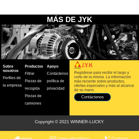
MÁS DE JYK
Sobre
Productos
Apoyo
nosotros
Regístrese para recibir el largo y
Filtrar
Contáctenos
corto de la misma. La información
Perfiles de
Piezas de
política de
más reciente sobre productos,
la empresa
ofertas especiales y más al alcance
recogida
privacidad
de su mano.
Piezas de
Contáctenos
camiones
Copyright © 2021 WINNER-LUCKY.
Hogar
Correo electrónico
Contacto