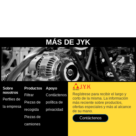
MÁS DE JYK
Sobre
Productos
Apoyo
nosotros
Regístrese para recibir el largo y
Filtrar
Contáctenos
corto de la misma. La información
Perfiles de
Piezas de
política de
más reciente sobre productos,
la empresa
ofertas especiales y más al alcance
recogida
privacidad
de su mano.
Piezas de
Contáctenos
camiones