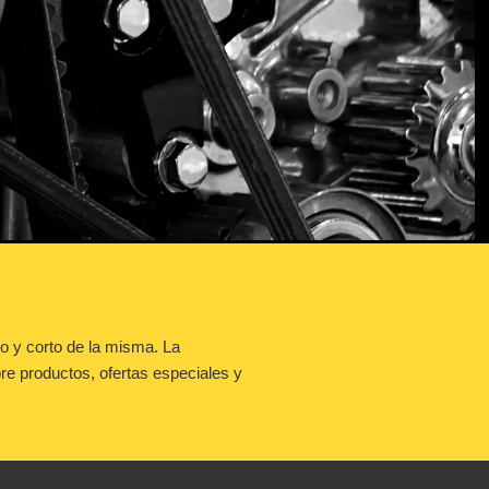
go y corto de la misma. La
re productos, ofertas especiales y