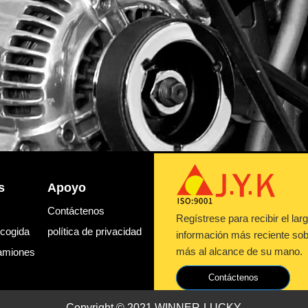
s
Apoyo
Contáctenos
Regístrese para recibir el lar
ecogida
política de privacidad
información más reciente sob
más al alcance de su mano.
amiones
Contáctenos
Copyright © 2021 WINNER-LUCKY.