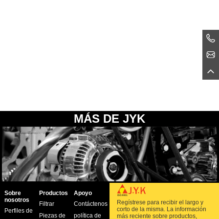
MÁS DE JYK
Sobre
Productos
Apoyo
nosotros
Regístrese para recibir el largo y
Filtrar
Contáctenos
corto de la misma. La información
Perfiles de
Piezas de
política de
más reciente sobre productos,