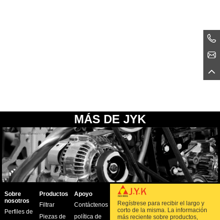
MÁS DE JYK
Sobre
Productos
Apoyo
nosotros
Regístrese para recibir el largo y
Filtrar
Contáctenos
corto de la misma. La información
Perfiles de
Piezas de
política de
más reciente sobre productos,