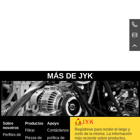
MÁS DE JYK
Sobre
Productos
Apoyo
nosotros
Regístrese para recibir el largo y
Filtrar
Contáctenos
corto de la misma. La información
Perfiles de
Piezas de
política de
más reciente sobre productos,