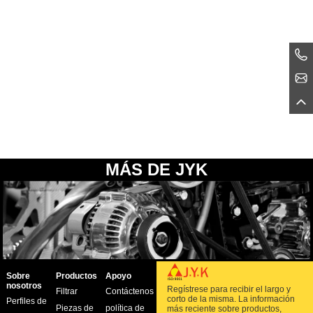
MÁS DE JYK
Sobre
Productos
Apoyo
nosotros
Regístrese para recibir el largo y
Filtrar
Contáctenos
corto de la misma. La información
Perfiles de
Piezas de
política de
más reciente sobre productos,