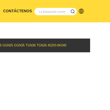
CONTÁCTENOS
 GGN25 GGN35 TGN36 TGN26 45203-0K040